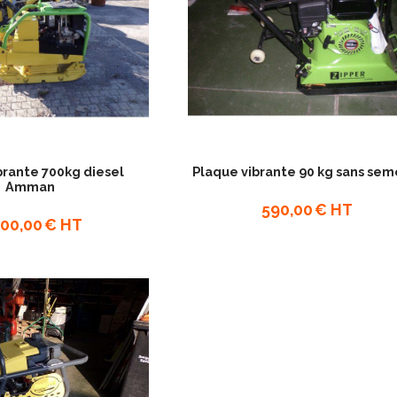
brante 700kg diesel
Plaque vibrante 90 kg sans sem
Amman
590,00
€ HT
000,00
€ HT