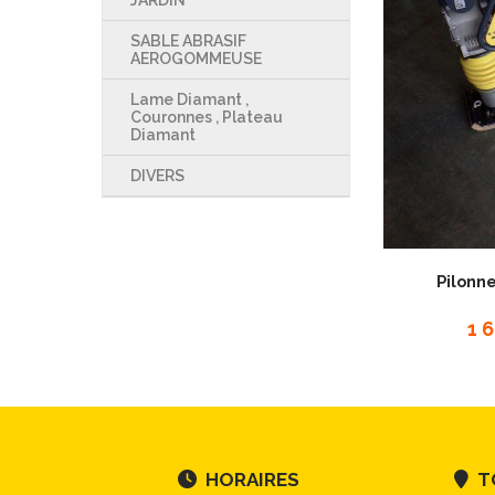
JARDIN
SABLE ABRASIF
AEROGOMMEUSE
Lame Diamant ,
Couronnes , Plateau
Diamant
DIVERS
Pilonn
1 
HORAIRES
TO

