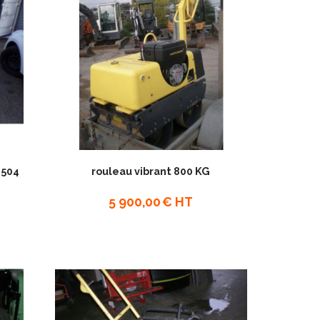
1504
rouleau vibrant 800 KG
5 900,00
€ HT