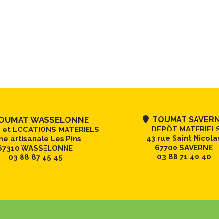
UMAT WASSELONNE
TOUMAT SAVER

DEPÔT MATERIEL
 et LOCATIONS MATERIELS
43 rue Saint Nicola
ne artisanale Les Pins
67700 SAVERNE
67310 WASSELONNE
03 88 71 40 40
03 88 87 45 45