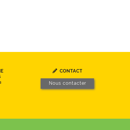
NE
CONTACT

S
s
Nous contacter