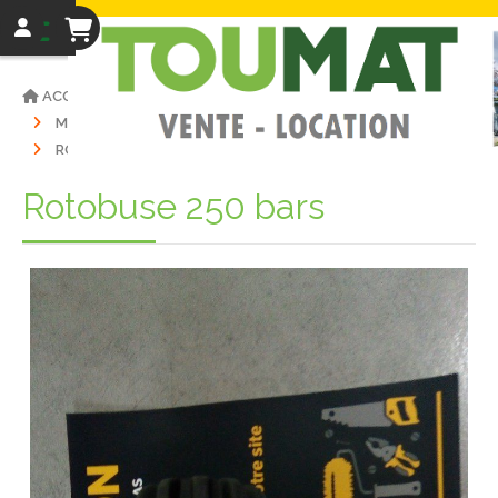
ACCUEIL
VENTE MATÉRIELS
MATÉRIEL D'OCCASIONS
LAVEUR
ROTOBUSE 250 BARS
Rotobuse 250 bars